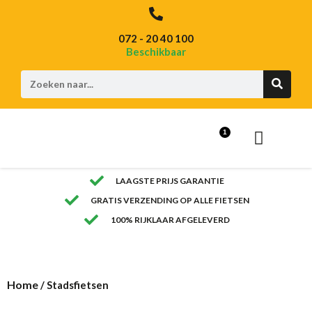
072 - 20 40 100
Beschikbaar
1
BEKIJK ALLE FIETSEN
LAAGSTE PRIJS GARANTIE
GRATIS VERZENDING OP ALLE FIETSEN
100% RIJKLAAR AFGELEVERD
Home
/ Stadsfietsen