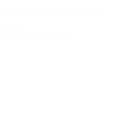
Dock Holland inclusief gratis verzending!
€269,00
Toevoegen aan winkelwagen